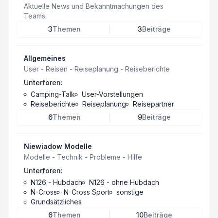
Aktuelle News und Bekanntmachungen des
Teams.
3
Themen
3
Beiträge
Allgemeines
User - Reisen - Reiseplanung - Reiseberichte
Unterforen:
Camping-Talk
User-Vorstellungen
Reiseberichte
Reiseplanung
Reisepartner
6
Themen
9
Beiträge
Niewiadow Modelle
Modelle - Technik - Probleme - Hilfe
Unterforen:
N126 - Hubdach
N126 - ohne Hubdach
N-Cross
N-Cross Sport
sonstige
Grundsätzliches
6
Themen
10
Beiträge