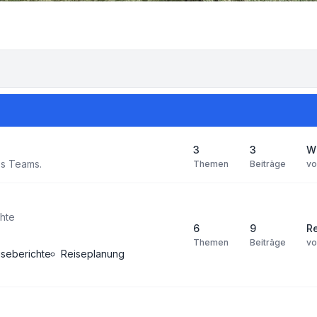
3
3
Wi
s Teams.
Themen
Beiträge
v
chte
6
9
Re
Themen
Beiträge
v
iseberichte
Reiseplanung