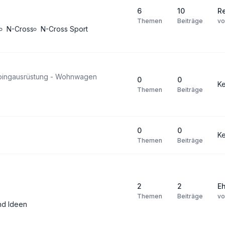
6
10
R
Themen
Beiträge
v
N-Cross
N-Cross Sport
pingausrüstung - Wohnwagen
0
0
Ke
Themen
Beiträge
0
0
Ke
Themen
Beiträge
2
2
E
Themen
Beiträge
v
nd Ideen