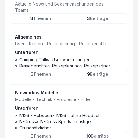
Aktuelle News und Bekanntmachungen des
Teams.
3
Themen
3
Beiträge
Allgemeines
User - Reisen - Reiseplanung - Reiseberichte
Unterforen:
Camping-Talk
User-Vorstellungen
Reiseberichte
Reiseplanung
Reisepartner
6
Themen
9
Beiträge
Niewiadow Modelle
Modelle - Technik - Probleme - Hilfe
Unterforen:
N126 - Hubdach
N126 - ohne Hubdach
N-Cross
N-Cross Sport
sonstige
Grundsätzliches
6
Themen
10
Beiträge