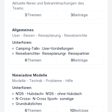
Aktuelle News und Bekanntmachungen des
Teams.
3
Themen
3
Beiträge
Allgemeines
User - Reisen - Reiseplanung - Reiseberichte
Unterforen:
Camping-Talk
User-Vorstellungen
Reiseberichte
Reiseplanung
Reisepartner
6
Themen
9
Beiträge
Niewiadow Modelle
Modelle - Technik - Probleme - Hilfe
Unterforen:
N126 - Hubdach
N126 - ohne Hubdach
N-Cross
N-Cross Sport
sonstige
Grundsätzliches
6
Themen
10
Beiträge