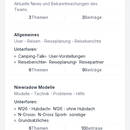
Aktuelle News und Bekanntmachungen des
Teams.
3
Themen
3
Beiträge
Allgemeines
User - Reisen - Reiseplanung - Reiseberichte
Unterforen:
Camping-Talk
User-Vorstellungen
Reiseberichte
Reiseplanung
Reisepartner
6
Themen
9
Beiträge
Niewiadow Modelle
Modelle - Technik - Probleme - Hilfe
Unterforen:
N126 - Hubdach
N126 - ohne Hubdach
N-Cross
N-Cross Sport
sonstige
Grundsätzliches
6
Themen
10
Beiträge