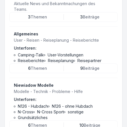
Aktuelle News und Bekanntmachungen des
Teams.
3
Themen
3
Beiträge
Allgemeines
User - Reisen - Reiseplanung - Reiseberichte
Unterforen:
Camping-Talk
User-Vorstellungen
Reiseberichte
Reiseplanung
Reisepartner
6
Themen
9
Beiträge
Niewiadow Modelle
Modelle - Technik - Probleme - Hilfe
Unterforen:
N126 - Hubdach
N126 - ohne Hubdach
N-Cross
N-Cross Sport
sonstige
Grundsätzliches
6
Themen
10
Beiträge