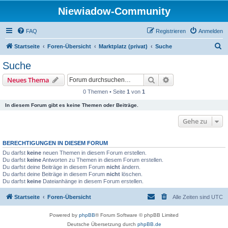
Niewiadow-Community
FAQ
Registrieren
Anmelden
S
Startseite
Foren-Übersicht
Marktplatz (privat)
Suche
u
Suche
c
Suche
Erweiterte Suche
Neues Thema
h
0 Themen • Seite
1
von
1
e
In diesem Forum gibt es keine Themen oder Beiträge.
Gehe zu
BERECHTIGUNGEN IN DIESEM FORUM
Du darfst
keine
neuen Themen in diesem Forum erstellen.
Du darfst
keine
Antworten zu Themen in diesem Forum erstellen.
Du darfst deine Beiträge in diesem Forum
nicht
ändern.
Du darfst deine Beiträge in diesem Forum
nicht
löschen.
Du darfst
keine
Dateianhänge in diesem Forum erstellen.
Startseite
Foren-Übersicht
Alle Zeiten sind
UTC
Powered by
phpBB
® Forum Software © phpBB Limited
Deutsche Übersetzung durch
phpBB.de