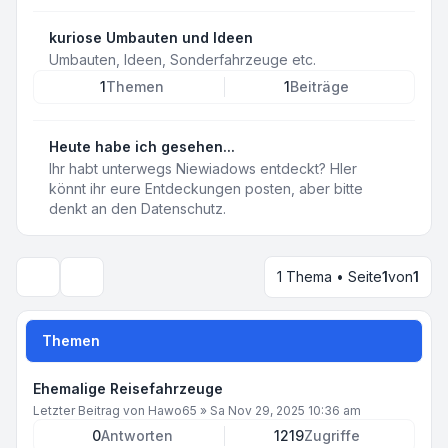
kuriose Umbauten und Ideen
Umbauten, Ideen, Sonderfahrzeuge etc.
1
Themen
1
Beiträge
Heute habe ich gesehen...
Ihr habt unterwegs Niewiadows entdeckt? HIer
könnt ihr eure Entdeckungen posten, aber bitte
denkt an den Datenschutz.
1 Thema • Seite
1
von
1
Suche
Themen
Ehemalige Reisefahrzeuge
Letzter Beitrag von
Hawo65
»
Sa Nov 29, 2025 10:36 am
0
Antworten
1219
Zugriffe