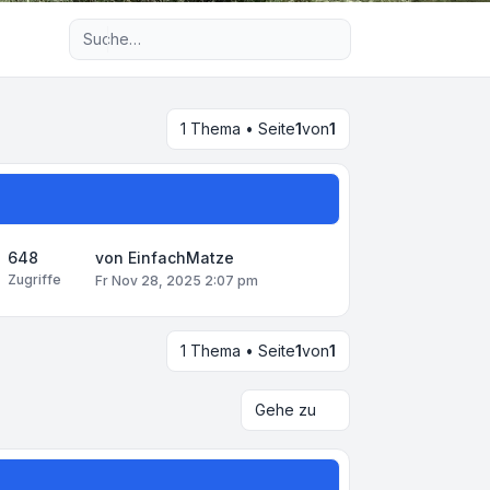
Erweiterte Suche
1 Thema • Seite
1
von
1
648
von
EinfachMatze
Zugriffe
Fr Nov 28, 2025 2:07 pm
1 Thema • Seite
1
von
1
Gehe zu