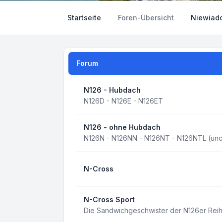
Startseite
Foren-Übersicht
Niewiad
Forum
N126 - Hubdach
N126D - N126E - N126ET
N126 - ohne Hubdach
N126N - N126NN - N126NT - N126NTL (und 
N-Cross
N-Cross Sport
Die Sandwichgeschwister der N126er Rei