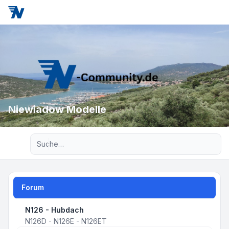
Niewiadow Modelle
Erweiterte Suche
Forum
N126 - Hubdach
N126D - N126E - N126ET