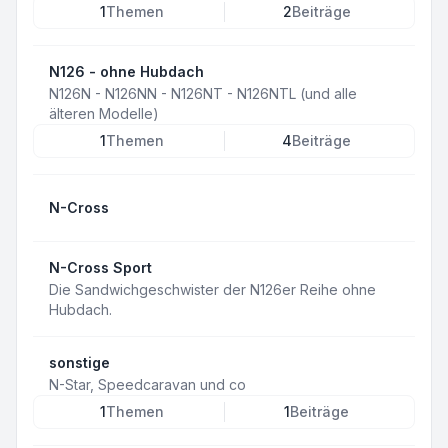
1
Themen
2
Beiträge
N126 - ohne Hubdach
N126N - N126NN - N126NT - N126NTL (und alle
älteren Modelle)
1
Themen
4
Beiträge
N-Cross
N-Cross Sport
Die Sandwichgeschwister der N126er Reihe ohne
Hubdach.
sonstige
N-Star, Speedcaravan und co
1
Themen
1
Beiträge