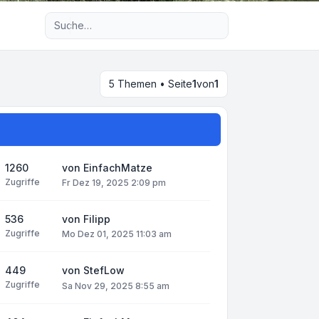
Erweiterte Suche
5 Themen • Seite
1
von
1
1260
von
EinfachMatze
Zugriffe
Fr Dez 19, 2025 2:09 pm
536
von
Filipp
Zugriffe
Mo Dez 01, 2025 11:03 am
449
von
StefLow
Zugriffe
Sa Nov 29, 2025 8:55 am