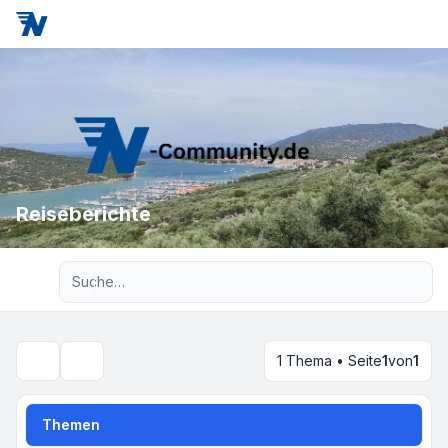
Reiseberichte
Erweiterte Suche
1 Thema • Seite
1
von
1
Suche
Themen