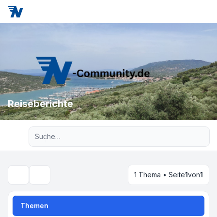
Reiseberichte
Erweiterte Suche
1 Thema • Seite
1
von
1
Suche
Themen