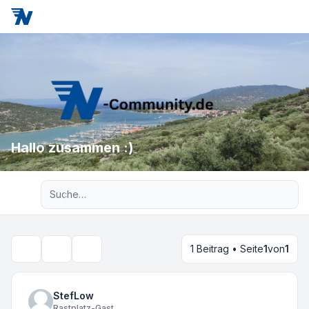
Hallo zusammen :)
Erweiterte Suche
1 Beitrag • Seite
1
von
1
Themen-Optionen
Suche
StefLow
Rastplatz-Gast