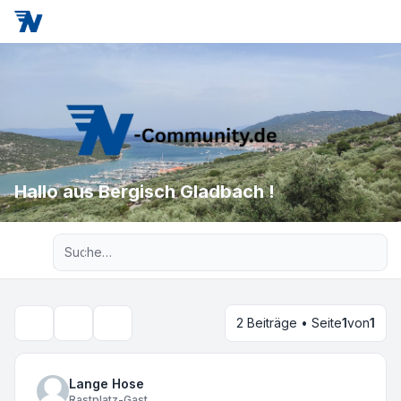
Hallo aus Bergisch Gladbach !
Erweiterte Suche
2 Beiträge • Seite
1
von
1
Themen-Optionen
Suche
Lange Hose
Rastplatz-Gast